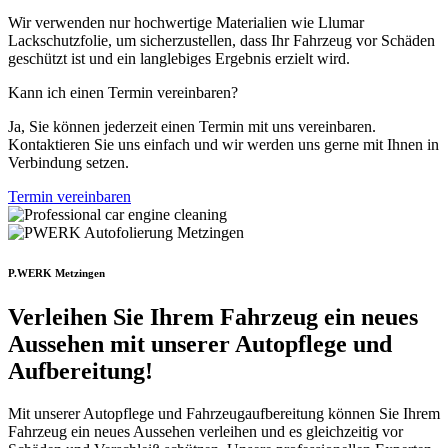
W
ir
ver
w
end
en
n
ur
h
och
w
ert
ige
Material
ien
w
ie
Ll
umar
L
acks
ch
utz
fol
ie
,
um
s
ic
her
z
ust
ellen
,
d
ass
I
hr
Fah
r
ze
ug
v
or
Sch
ä
den
g
es
ch
ü
tz
t
is
t
und
e
in
l
angle
big
es
Er
ge
bn
is
er
zi
elt
w
ird
.
Kann ich einen Termin vereinbaren?
Ja
,
Sie
k
ö
nn
en
j
eder
ze
it
e
inen
Termin
mit
uns
ve
re
in
b
aren
.
K
ont
ak
tie
ren
Sie
uns
e
inf
ach
und
w
ir
w
er
den
uns
ger
ne
mit
I
hn
en
in
Ver
bind
ung
set
zen
.
Termin vereinbaren
P.WERK Metzingen
Verleihen Sie Ihrem Fahrzeug ein neues
Aussehen mit unserer Autopflege und
Aufbereitung!
Mit
unse
rer
Aut
op
f
lege
und
Fah
r
ze
ug
au
fb
ere
it
ung
k
ö
nn
en
Sie
I
h
rem
Fah
r
ze
ug
e
in
ne
ues
Aus
se
hen
ver
le
i
hen
und
es
gle
ich
ze
it
ig
v
or