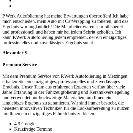
P.Werk Autofolierung hat meine Erwartungen übertroffen! Ich habe
mich entschieden, mein Auto mit CarWrapping zu folieren, und das
Ergebnis war unglaublich! Die Mitarbeiter waren sehr hilfsbereit
und professionell und haben mir bei jedem Schritt geholfen. Ich
kann P.Werk Autofolierung jedem empfehlen, der ein einzigartiges,
professionelles und zuverlässiges Ergebnis sucht.
Alexander S.
Premium Service
Mit
dem
Premium
Service
von
P
.
W
erk
Aut
of
ol
ier
ung
in
Met
zing
en
er
hal
ten
Sie
e
in
e
in
zig
art
ig
es
,
profession
ell
es
und
z
u
ver
l
ä
ss
ig
es
Er
ge
bn
is
.
Un
ser
Team
a
us
er
f
ah
ren
en
Exper
ten
ver
f
ü
gt
ü
ber
v
ie
le
Jah
re
Er
f
ah
r
ung
in
der
Fah
r
ze
ug
fol
ier
ung
und
Ker
am
ik
vers
iegel
ung
und
ver
w
end
et
n
ur
h
och
w
ert
ige
Material
ien
,
um
I
hn
en
e
in
l
angle
big
es
Er
ge
bn
is
z
u
g
arant
ie
ren
.
W
ir
s
ind
im
mer
best
re
bt
,
die
ne
u
est
en
innov
at
iven
Techn
iken
f
ür
die
Lack
au
fb
ere
it
ung
z
u
nut
zen
,
um
I
hn
en
e
in
e
in
zig
art
ig
es
Fah
rer
le
bn
is
z
u
b
iet
en
.
4.9 Google
Kruzfrstige Termine