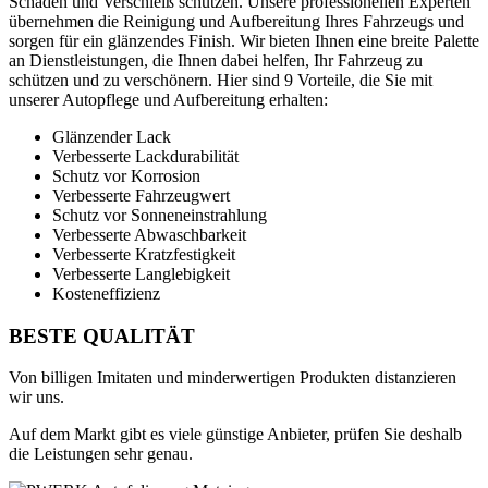
Sch
ä
den
und
Vers
ch
le
i
ß
sch
ü
t
zen
.
Un
se
re
profession
ellen
Exper
ten
ü
ber
ne
h
men
die
Rein
ig
ung
und
A
uf
b
ere
it
ung
I
h
res
Fah
r
ze
ugs
und
s
org
en
f
ür
e
in
gl
ä
nz
end
es
Finish
.
W
ir
b
iet
en
I
hn
en
e
ine
bre
ite
Pal
ette
an
D
ien
st
le
ist
ung
en
,
die
I
hn
en
d
abe
i
hel
fen
,
I
hr
Fah
r
ze
ug
z
u
sch
ü
t
zen
und
z
u
vers
ch
ö
ner
n
.
Hier
s
ind
9
V
ort
e
ile
,
die
Sie
mit
unse
rer
Aut
op
f
lege
und
A
uf
b
ere
it
ung
er
hal
ten
:
Glänzender Lack
Verbesserte Lackdurabilität
Schutz vor Korrosion
Verbesserte Fahrzeugwert
Schutz vor Sonneneinstrahlung
Verbesserte Abwaschbarkeit
Verbesserte Kratzfestigkeit
Verbesserte Langlebigkeit
Kosteneffizienz
BESTE
QUALITÄT
Von billigen Imitaten und minderwertigen Produkten distanzieren
wir uns.
Auf dem Markt gibt es viele günstige Anbieter, prüfen Sie deshalb
die Leistungen sehr genau.