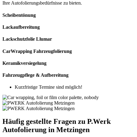
I
h
re
Aut
of
ol
ier
ung
s
bed
ür
fn
isse
z
u
b
iet
en
.
Scheibentönung
Lackaufbereitung
Lackschutzfolie Llumar
CarWrapping Fahrzeugfolierung
Keramikversiegelung
Fahrzeugpflege & Aufbereitung
Kurzfristige Termine sind möglich!
Häufig gestellte Fragen zu P.Werk
Autofolierung in Metzingen