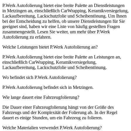
P
.
W
erk
Aut
of
ol
ier
ung
b
iet
et
e
ine
bre
ite
Pal
ette
an
D
ien
st
le
ist
ung
en
in
Met
zing
en
an
,
e
ins
ch
lie
ß
lich
Car
Wra
pping
,
Ker
am
ik
vers
iegel
ung
,
Lack
au
fb
ere
it
ung
,
L
acks
ch
utz
fol
ie
und
Sche
ib
ent
ön
ung
.
Um
I
hn
en
be
i
der
Ent
sche
id
ung
z
u
hel
fen
,
ob
unse
re
D
ien
st
le
ist
ung
en
f
ür
Sie
g
ee
ign
et
s
ind
,
ha
ben
w
ir
e
ine
List
e
von
h
ä
uf
ig
gest
ell
ten
Fr
agen
z
us
amm
eng
est
ell
t
.
Les
en
Sie
we
iter
,
um
me
hr
ü
ber
P
.
W
erk
Aut
of
ol
ier
ung
z
u
er
f
ah
ren
.
Welche Leistungen bietet P.Werk Autofolierung an?
P
.
W
erk
Aut
of
ol
ier
ung
b
iet
et
e
ine
bre
ite
Pal
ette
an
Le
ist
ung
en
an
,
e
ins
ch
lie
ß
lich
Car
Wra
pping
,
Ker
am
ik
vers
iegel
ung
,
Lack
au
fb
ere
it
ung
,
L
acks
ch
utz
fol
ie
und
Sche
ib
ent
ön
ung
.
Wo befindet sich P.Werk Autofolierung?
P
.
W
erk
Aut
of
ol
ier
ung
be
find
et
s
ich
in
Met
zing
en
.
Wie lange dauert eine Fahrzeugfolierung?
Die
D
auer
e
iner
Fah
r
ze
ug
fol
ier
ung
h
ä
ng
t
von
der
Gr
ö
ß
e
des
Fah
r
ze
ugs
und
der
Kom
ple
xit
ä
t
der
Fol
ier
ung
ab
.
In
der
Reg
el
d
au
ert
es
e
in
ige
St
und
en
,
um
e
in
Fah
r
ze
ug
z
u
fol
ie
ren
.
Welche Materialien verwendet P.Werk Autofolierung?