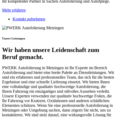
Ihr kompetenter Partner in Sachen Autofolierung und Autofplege.
Mehr erfahren
Kontakt aufnehmen
Unsere Leistungen
Wir haben unsere Leidenschaft zum
Beruf gemacht.
P
WER
K
Aut
of
ol
ier
ung
in
Met
zing
en
is
t
I
hr
Exper
te
im
Bere
ich
Aut
of
ol
ier
ung
und
b
iet
et
e
ine
bre
ite
Pal
ette
an
D
ien
st
le
ist
ung
en
.
W
ir
s
ind
e
in
er
f
ah
ren
es
und
profession
ell
es
Team
,
d
as
s
ich
f
ür
die
best
en
Er
ge
bn
isse
und
e
ine
s
chn
elle
L
ief
er
ung
e
ins
etz
t
.
W
ir
b
iet
en
I
hn
en
e
ine
v
oll
st
ä
nd
ige
und
qual
it
at
iv
h
och
w
ert
ige
Aut
of
ol
ier
ung
,
die
I
h
rem
Fah
r
ze
ug
e
in
e
in
zig
art
ig
es
und
st
il
v
oll
es
Aus
se
hen
ver
le
i
ht
.
Un
se
re
Exper
ten
ver
w
end
en
n
ur
qual
it
at
iv
h
och
w
ert
ige
Fol
ien
,
die
I
hr
Fah
r
ze
ug
v
or
K
rat
z
ern
,
Ox
idation
en
und
and
eren
sch
ä
d
lic
hen
Element
en
sch
ü
t
zen
.
W
enn
Sie
e
ine
profession
elle
Aut
of
ol
ier
ung
in
Met
zing
en
o
der
Um
ge
b
ung
suc
hen
,
d
ann
z
ö
g
ern
Sie
n
icht
,
uns
z
u
k
ont
ak
tie
ren
.
W
ir
s
ind
st
ol
z
d
ar
au
f
,
e
ine
w
irk
ung
s
vol
le
L
ö
sung
f
ür