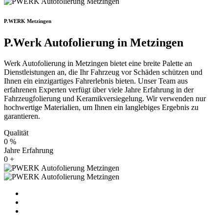
P.WERK Metzingen
P.Werk Autofolierung in Metzingen
W
erk
Aut
of
ol
ier
ung
in
Met
zing
en
b
iet
et
e
ine
bre
ite
Pal
ette
an
D
ien
st
le
ist
ung
en
an
,
die
I
hr
Fah
r
ze
ug
v
or
Sch
ä
den
sch
ü
t
zen
und
I
hn
en
e
in
e
in
zig
art
ig
es
Fah
rer
le
bn
is
b
iet
en
.
Un
ser
Team
a
us
er
f
ah
ren
en
Exper
ten
ver
f
ü
gt
ü
ber
v
ie
le
Jah
re
Er
f
ah
r
ung
in
der
Fah
r
ze
ug
fol
ier
ung
und
Ker
am
ik
vers
iegel
ung
.
W
ir
ver
w
end
en
n
ur
h
och
w
ert
ige
Material
ien
,
um
I
hn
en
e
in
l
angle
big
es
Er
ge
bn
is
z
u
g
arant
ie
ren
.
Qualität
0
%
Jahre Erfahrung
0
+